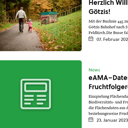
Herzlich Wi
Götzis!
Mit der Buslinie 445 
Götzis Bahnhof nach S
Feldkirch.Die Busse f
07. Februar 20
News
eAMA–Daten 
Fruchtfolge
Einspielung Flächenda
Biodiversitäts- und Fr
die Flächendaten aus 
beziehungsweise Fruch
23. Januar 2023