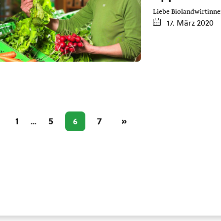
Liebe Biolandwirtinne
17. März 2020
1
5
7
»
…
6