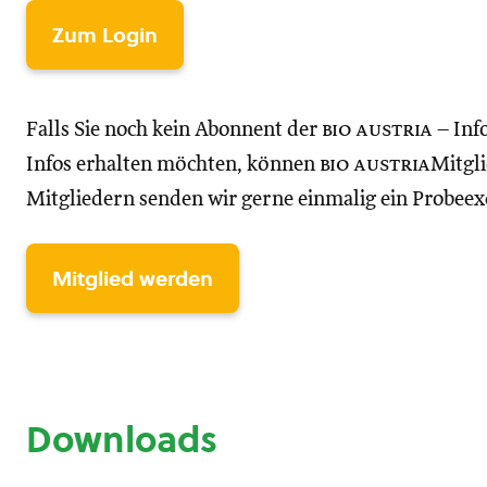
Zum Login
Falls Sie noch kein Abonnent der
bio austria
– Inf
Infos erhalten möchten, können
bio austria
Mitgli
Mitgliedern senden wir gerne einmalig ein Probee
Mitglied werden
Downloads