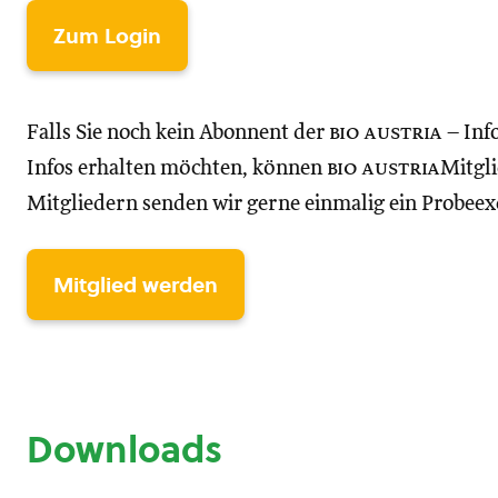
Zum Login
Falls Sie noch kein Abonnent der
bio austria
– Inf
Infos erhalten möchten, können
bio austria
Mitgli
Mitgliedern senden wir gerne einmalig ein Probee
Mitglied werden
Downloads