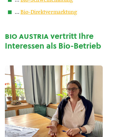
…
Bio-Schweinehaltung
…
Bio-Direktvermarktung
bio austria
vertritt Ihre
Interessen als Bio-Betrieb