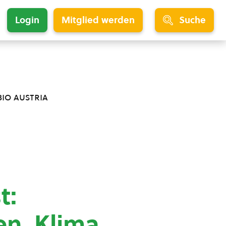
Login
Mitglied werden
Suche
bio austria
t:
en, Klima