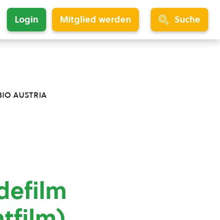
Login
Mitglied werden
Suche
bio austria
idefilm
tfilm)