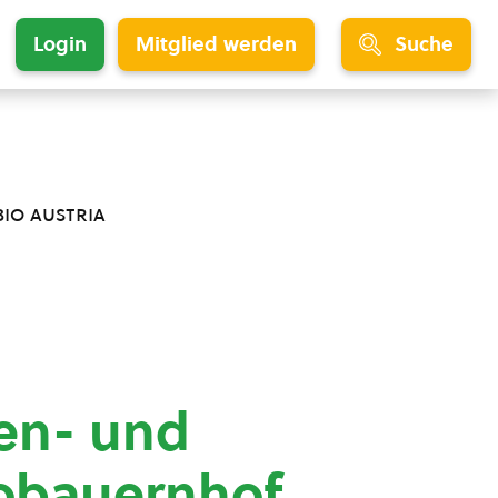
Login
Mitglied werden
Suche
bio austria
gen- und
obauernhof