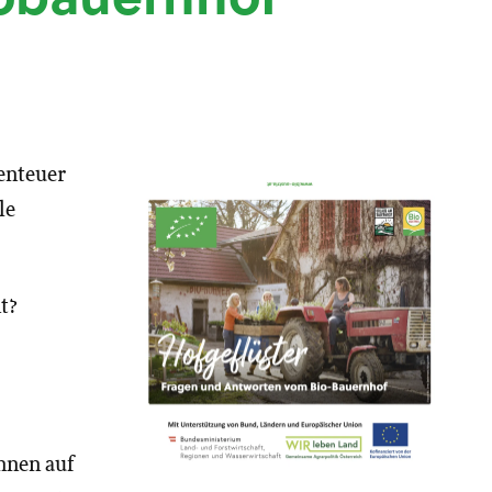
benteuer
le
t?
nnen auf