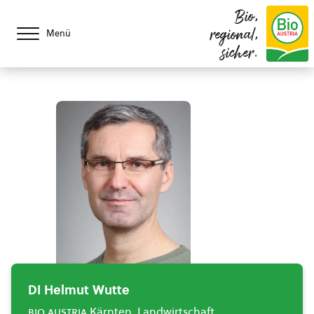
Bio,
regional,
Menü
sicher.
DI Helmut Wutte
bio austria
Kärnten, Landwirtschaft