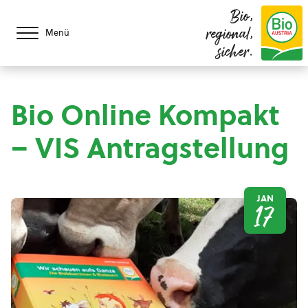
Bio,
regional,
Menü
sicher.
Bio Online Kompakt
– VIS Antragstellung
JAN
17