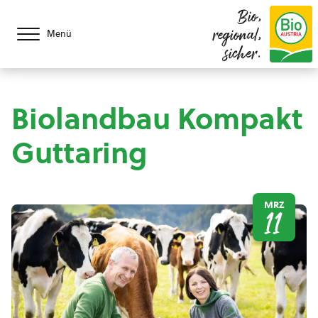
Bio,
regional,
Menü
sicher.
Biolandbau Kompakt
Guttaring
MRZ
11