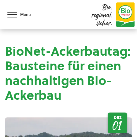
Bio,
regional,
Menü
sicher.
BioNet-Ackerbautag:
Bausteine für einen
nachhaltigen Bio-
Ackerbau
DEZ
01