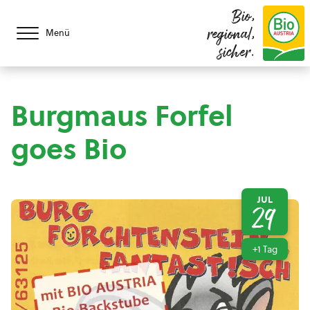
Bio,
regional,
Menü
sicher.
Burgmaus Forfel
goes Bio
JUL
29
+1 Tag