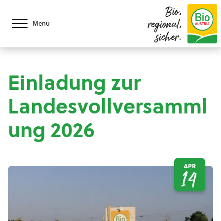
Bio,
regional,
Menü
sicher.
Einladung zur
Landesvollversamml
ung 2026
APR
14