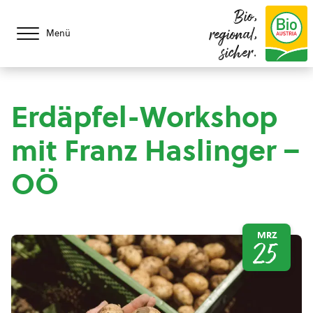
Bio,
regional,
Menü
sicher.
Erdäpfel-Workshop
mit Franz Haslinger –
OÖ
MRZ
25