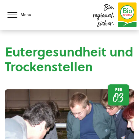
Bio,
regional,
Menü
sicher.
Eutergesundheit und
Trockenstellen
FEB
03