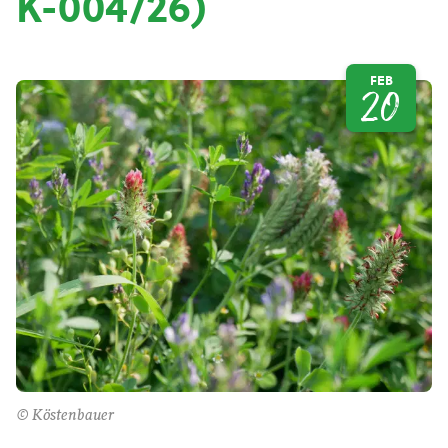
K-004/26)
FEB
20
© Köstenbauer