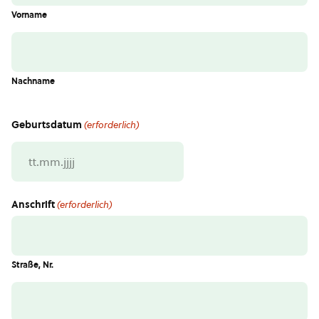
Vorname
Nachname
Geburtsdatum
(erforderlich)
TT
Punkt
MM
Anschrift
(erforderlich)
Punkt
JJJJ
Straße, Nr.