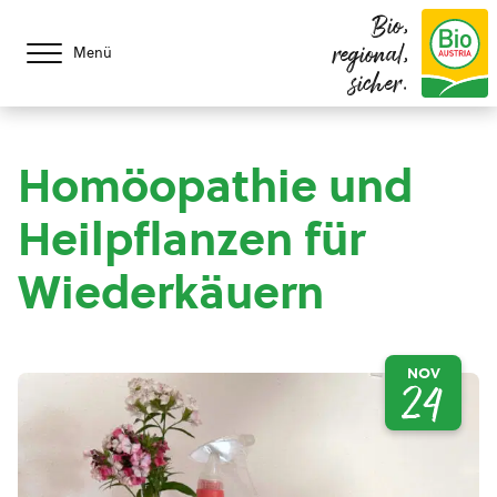
Bio,
regional,
Menü
sicher.
Homöopathie und
Heilpflanzen für
Wiederkäuern
NOV
24