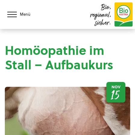
Bio,
regional,
Menü
sicher.
Homöopathie im
Stall – Aufbaukurs
NOV
15