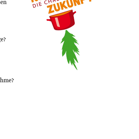
ten
ge?
nahme?