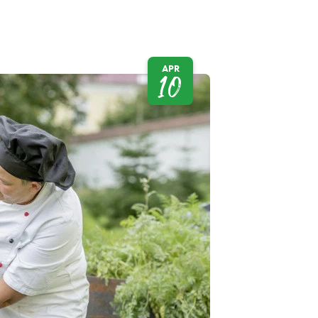
APR
10