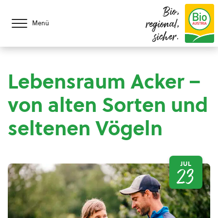
Bio,
regional,
Menü
sicher.
Lebensraum Acker –
von alten Sorten und
seltenen Vögeln
JUL
23