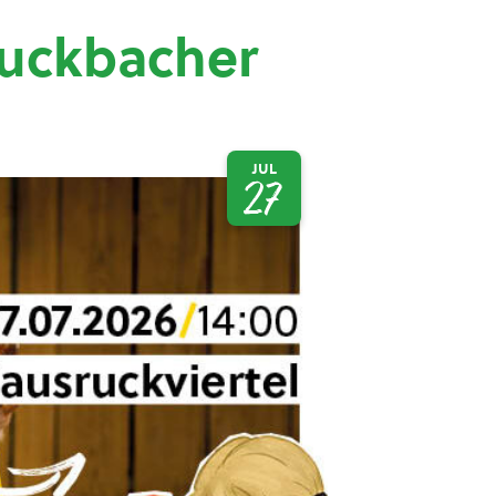
ruckbacher
JUL
27