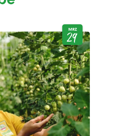
MRZ
29