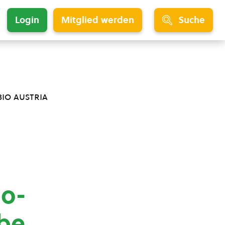
Login
Mitglied werden
Suche
bio austria
io-
be