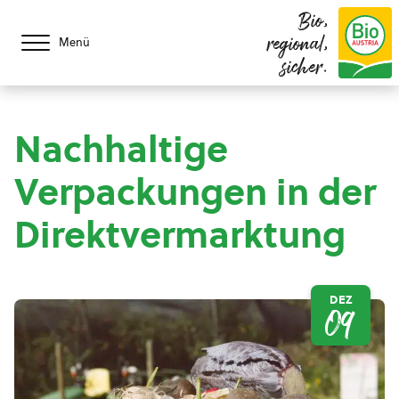
Bio,
regional,
Menü
sicher.
Nachhaltige
Verpackungen in der
Direktvermarktung
DEZ
09