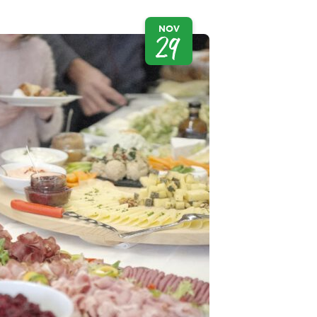
NOV
29