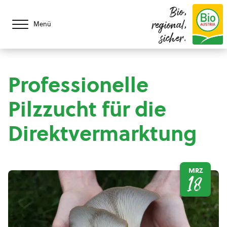
Bio,
regional,
Menü
sicher.
Professionelle
Pilzzucht für die
Direktvermarktung
MRZ
18