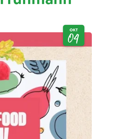
OKT
04