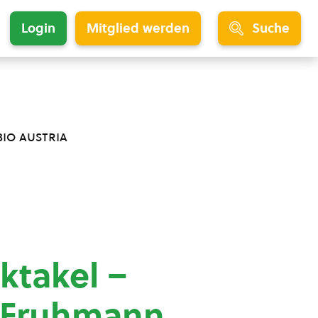
Login
Mitglied werden
Suche
bio austria
ktakel –
t Fruhmann