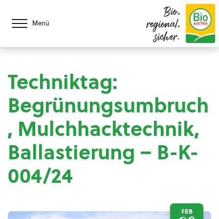
Bio,
regional,
Menü
sicher.
Techniktag:
Begrünungsumbruch
, Mulchhacktechnik,
Ballastierung – B-K-
004/24
FEB