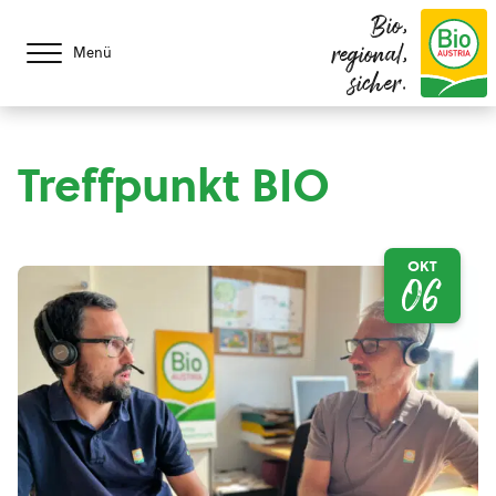
Bio,
regional,
Menü
sicher.
Treffpunkt BIO
OKT
06