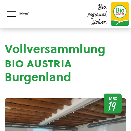
Bio,
regional,
Menü
sicher.
Vollversammlung
bio austria
Burgenland
MRZ
19