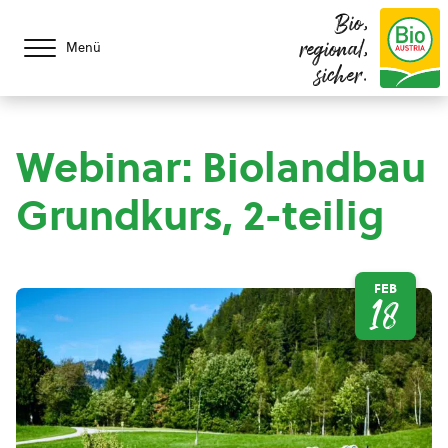
Bio,
regional,
Menü
sicher.
Webinar: Biolandbau
Grundkurs, 2-teilig
FEB
18