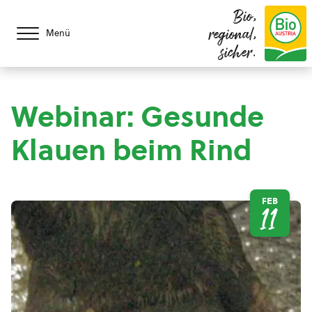
Bio,
regional,
Menü
sicher.
Webinar: Gesunde
Klauen beim Rind
FEB
11