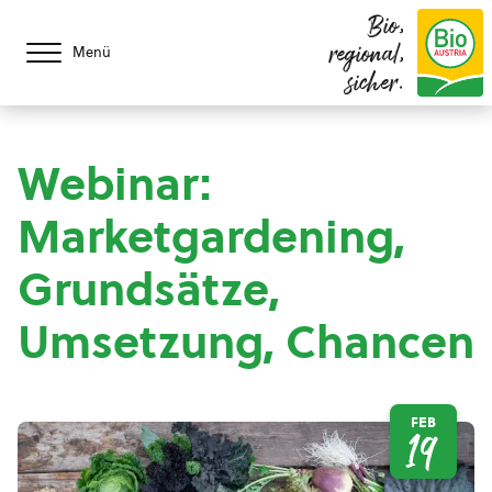
Bio,
regional,
Menü
sicher.
Webinar:
Marketgardening,
Grundsätze,
Umsetzung, Chancen
FEB
19