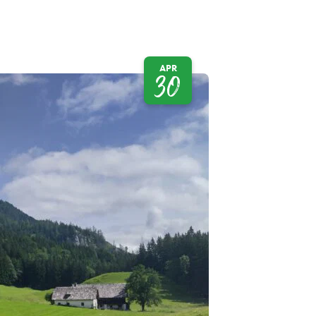
APR
30