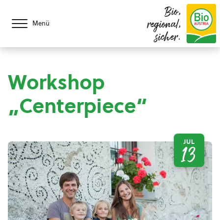
Bio,
regional,
Menü
sicher.
Workshop
„Centerpiece“
JUL
13