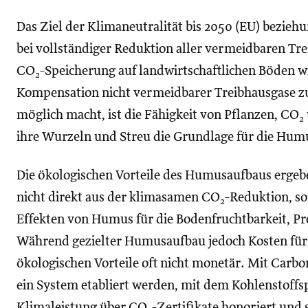
Das Ziel der Klimaneutralität bis 2050 (EU) beziehu
bei vollständiger Reduktion aller vermeidbaren Tr
CO
-Speicherung auf landwirtschaftlichen Böden wi
2
Kompensation nicht vermeidbarer Treibhausgase zu
möglich macht, ist die Fähigkeit von Pflanzen, CO
2
ihre Wurzeln und Streu die Grundlage für die Hum
Die ökologischen Vorteile des Humusaufbaus ergebe
nicht direkt aus der klimasamen CO
-Reduktion, so
2
Effekten von Humus für die Bodenfruchtbarkeit, Pro
Während gezielter Humusaufbau jedoch Kosten für 
ökologischen Vorteile oft nicht monetär. Mit Carb
ein System etabliert werden, mit dem Kohlenstoffsp
Klimaleistung über CO
-Zertifikate honoriert und