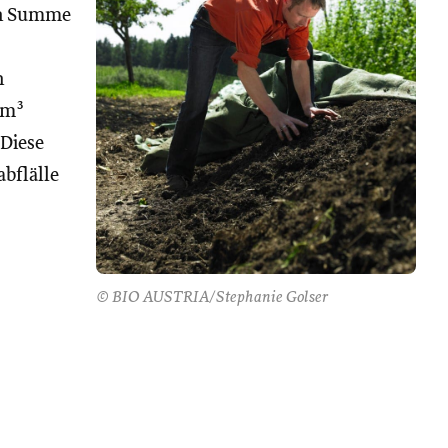
in Summe
n
 m³
 Diese
bflälle
.
© BIO AUSTRIA/Stephanie Golser