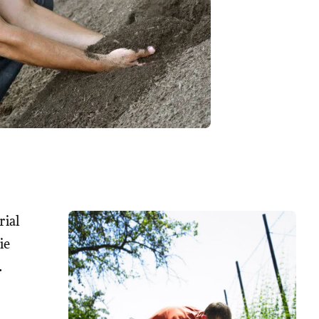
rial
ie
.