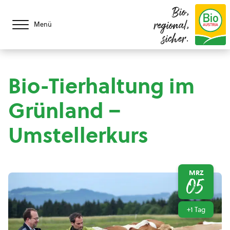
Bio,
regional,
Menü
sicher.
Bio-Tierhaltung im
Grünland –
Umstellerkurs
MRZ
05
+1 Tag