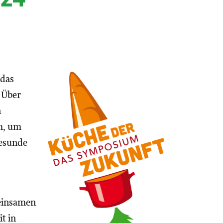
 das
 Über
n
h, um
gesunde
meinsamen
t in