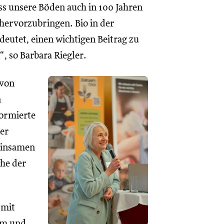
ass unsere Böden auch in 100 Jahren
 hervorzubringen. Bio in der
eutet, einen wichtigen Beitrag zu
“, so Barbara Riegler.
 von
n
ormierte
der
einsamen
che der
 mit
em und