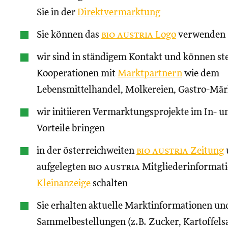
Sie in der
Direktvermarktung
Sie können das
bio austria
Logo
verwenden
wir sind in ständigem Kontakt und können st
Kooperationen mit
Marktpartnern
wie dem
Lebensmittelhandel, Molkereien, Gastro-Märk
wir initiieren Vermarktungsprojekte im In- un
Vorteile bringen
in der österreichweiten
bio austria
Zeitung
aufgelegten
bio austria
Mitgliederinformati
Kleinanzeige
schalten
Sie erhalten aktuelle Marktinformationen und
Sammelbestellungen (z.B. Zucker, Kartoffels