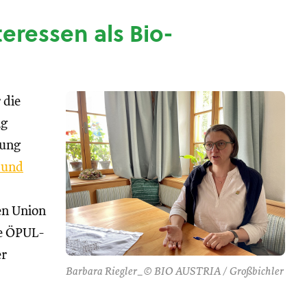
nteressen als Bio-
 die
ng
tung
 und
hen Union
se ÖPUL-
er
Barbara Riegler_© BIO AUSTRIA / Großbichler