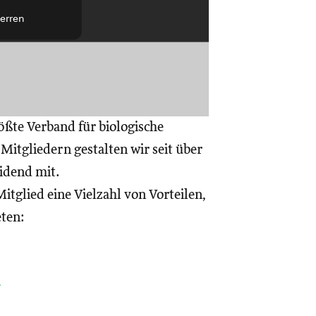
erren
ößte Verband für biologische
itgliedern gestalten wir seit über
eidend mit.
itglied eine Vielzahl von Vorteilen,
eten:
a