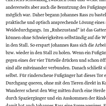
andererseits aber auch die Benutzung des Fußgäng
möglich war. Daher begann Johannes Rass zu baste
praktische und optisch ansprechende Lösung eines 
Weidedurchgangs. Im „Ruhezustand“ ist das Gatter 
können ohne Schwierigkeiten selbständig auf die W
in den Stall. So erspart Johannes Rass sich die Arbei
bzw. wieder in den Stall zu holen. Wenn ein Fußgä
gegen eines der vier Türteile drücken und schon öffn
sind alle miteinander verbunden. Danach schließt s
selbst. Für rinderscheue Fußgänger hat dieses Tor 
Durchgang queren, ohne mit den Tieren direkt in
Wanderer scheut den Weg mitten durch eine Herde 
durch Spaziergänger und ein Auskommen der Rinde
damit hat auch Johannes Rass eine Sorge weniger. E