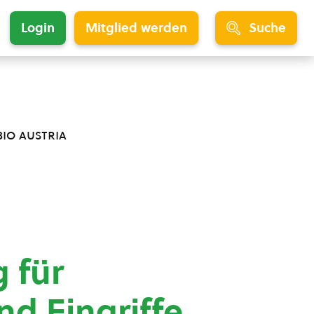
Login
Mitglied werden
Suche
bio austria
 für
d Eingriffe