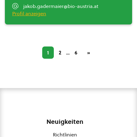
jakob.gadermaier@bio-austria.at
Profil anzeigen
1
2
…
6
»
Neuigkeiten
Richtlinien