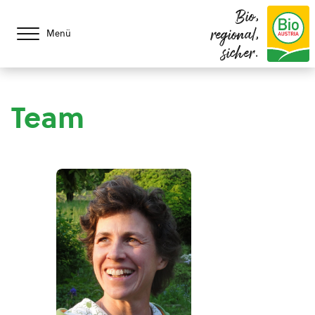
Bio,
regional,
Menü
sicher.
Team