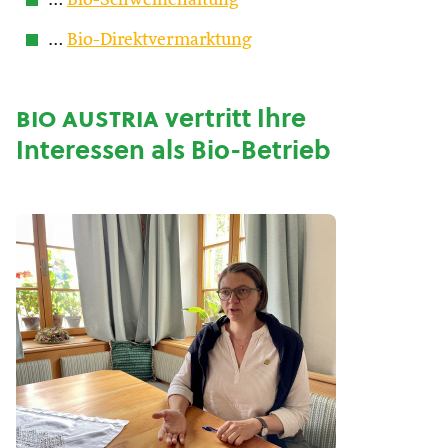
…
Bio-Schweinehaltung
…
Bio-Direktvermarktung
bio austria
vertritt Ihre
Interessen als Bio-Betrieb