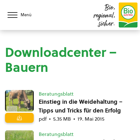
Bio,
regional,
Menü
sicher.
Downloadcenter –
Bauern
Beratungsblatt
Einstieg in die Weidehaltung –
Tipps und Tricks für den Erfolg
pdf
5.35 MB
19. Mai 2015
Beratungsblatt