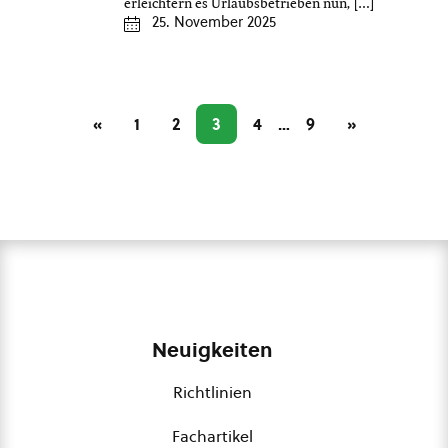
erleichtern es Urlaubsbetrieben nun, […]
25. November 2025
«
1
2
3
4
…
9
»
Neuigkeiten
Richtlinien
Fachartikel