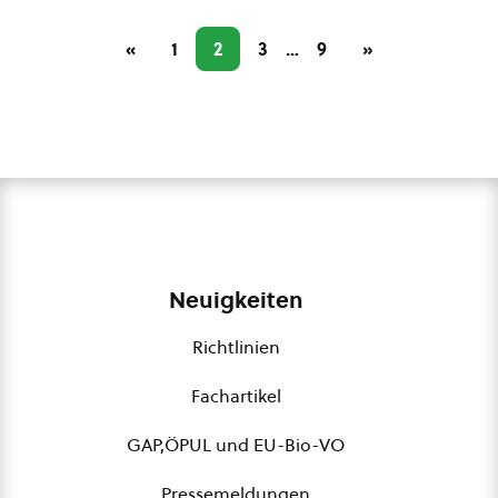
«
1
2
3
…
9
»
Neuigkeiten
Richtlinien
Fachartikel
GAP,ÖPUL und EU-Bio-VO
Pressemeldungen