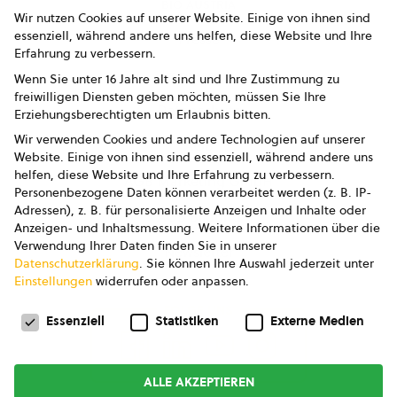
bio austria
Wir nutzen Cookies auf unserer Website. Einige von ihnen sind
essenziell, während andere uns helfen, diese Website und Ihre
Presse
Erfahrung zu verbessern.
Impressum
Wenn Sie unter 16 Jahre alt sind und Ihre Zustimmung zu
freiwilligen Diensten geben möchten, müssen Sie Ihre
Datenschutz
Erziehungsberechtigten um Erlaubnis bitten.
Wir verwenden Cookies und andere Technologien auf unserer
AGB
Website. Einige von ihnen sind essenziell, während andere uns
helfen, diese Website und Ihre Erfahrung zu verbessern.
AGB Marketing GmbH
Personenbezogene Daten können verarbeitet werden (z. B. IP-
Adressen), z. B. für personalisierte Anzeigen und Inhalte oder
AGB Bildung
Anzeigen- und Inhaltsmessung.
Weitere Informationen über die
Verwendung Ihrer Daten finden Sie in unserer
Newsletter
Datenschutzerklärung
.
Sie können Ihre Auswahl jederzeit unter
Einstellungen
widerrufen oder anpassen.
Datenschutzeinstellungen
FOLGE UNS
Essenziell
Statistiken
Externe Medien
ALLE AKZEPTIEREN