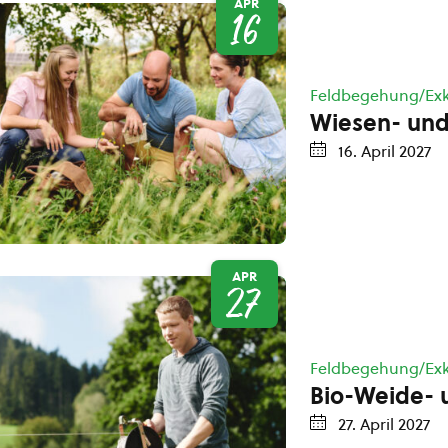
APR
16
Feldbegehung/Exk
Wiesen- un
16. April 2027
APR
27
Feldbegehung/Exk
Bio-Weide- 
27. April 2027