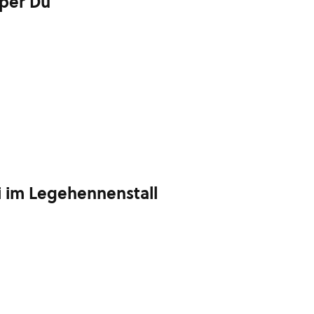
 per Du
i im Legehennenstall