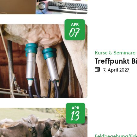
APR
07
Kurse & Seminare
Treffpunkt B
7. April 2027
APR
13
Feldbegehung/Exk