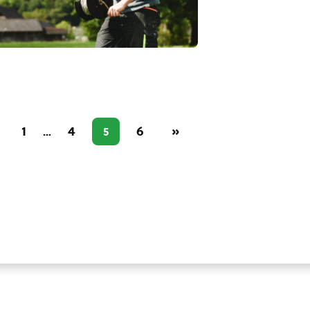
1
4
6
»
…
5