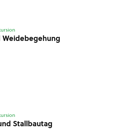
ursion
d Weidebegehung
ursion
und Stallbautag