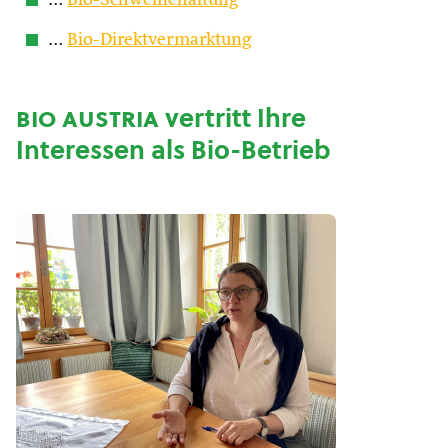
…
Bio-Schweinehaltung
…
Bio-Direktvermarktung
bio austria
vertritt Ihre
Interessen als Bio-Betrieb