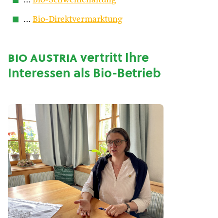
…
Bio-Schweinehaltung
…
Bio-Direktvermarktung
bio austria
vertritt Ihre
Interessen als Bio-Betrieb