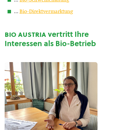
…
Bio-Schweinehaltung
…
Bio-Direktvermarktung
bio austria
vertritt Ihre
Interessen als Bio-Betrieb